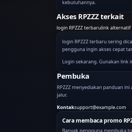
kebutuhannya.
Akses RPZZZ terkait
login RPZZZ terbaru
link alternati
login RPZZZ terbaru sering dic
pengguna ingin akses cepat t
Login sekarang. Gunakan link in
Pembuka
RPZZZ menyediakan panduan ini a
jalur.
Kontak
support@example.com
Cara membaca promo RPZZZ
Banyak pengguna membuka topi