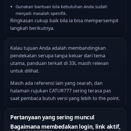
Gunakan bantuan bila kebutuhan Anda sudah
menjadi masalah spesifik.
Ringkasan cukup baik bila ia bisa mempersempit
langkah berikutnya.
Kalau tujuan Anda adalah membandingkan
pendekatan serupa tanpa keluar dari tema
utama,
panduan terkait di 33L
masih relevan
untuk dilihat.
Masih ada referensi lain yang searah, dan
halaman rujukan CATUR777 sering terasa pas
saat pembaca butuh versi yang lebih to the point.
Pertanyaan yang sering muncul
Bagaimana membedakan login, link aktif,