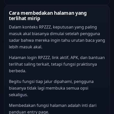
Cara membedakan halaman yang
terlihat mirip
Dalam konteks RPZZZ, keputusan yang paling
masuk akal biasanya dimulai setelah pengguna
sadar bahwa mereka ingin tahu urutan baca yang
lebih masuk akal.
Halaman login RPZZZ, link aktif, APK, dan bantuan
terlihat saling terkait, tetapi fungsi praktisnya
berbeda.
Begitu fungsi tiap jalur dipahami, pengguna
biasanya tidak lagi membuka semua opsi
sekaligus.
Membedakan fungsi halaman adalah inti dari
panduan entry page.