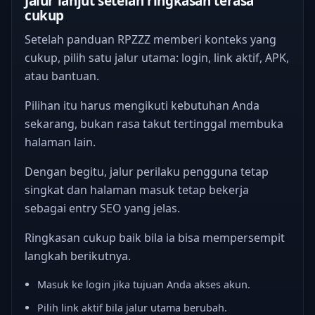
Jalur lanjut setelah ringkasan terasa
cukup
Setelah panduan RPZZZ memberi konteks yang
cukup, pilih satu jalur utama: login, link aktif, APK,
atau bantuan.
Pilihan itu harus mengikuti kebutuhan Anda
sekarang, bukan rasa takut tertinggal membuka
halaman lain.
Dengan begitu, jalur perilaku pengguna tetap
singkat dan halaman masuk tetap bekerja
sebagai entry SEO yang jelas.
Ringkasan cukup baik bila ia bisa mempersempit
langkah berikutnya.
Masuk ke login jika tujuan Anda akses akun.
Pilih link aktif bila jalur utama berubah.