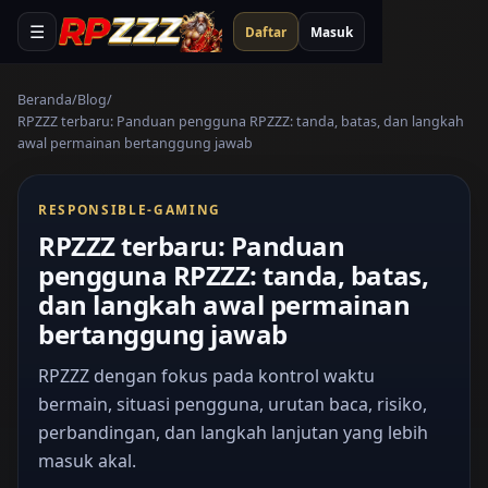
☰
Daftar
Masuk
Beranda
Blog
RPZZZ terbaru: Panduan pengguna RPZZZ: tanda, batas, dan langkah
awal permainan bertanggung jawab
RESPONSIBLE-GAMING
RPZZZ terbaru: Panduan
pengguna RPZZZ: tanda, batas,
dan langkah awal permainan
bertanggung jawab
RPZZZ dengan fokus pada kontrol waktu
bermain, situasi pengguna, urutan baca, risiko,
perbandingan, dan langkah lanjutan yang lebih
masuk akal.