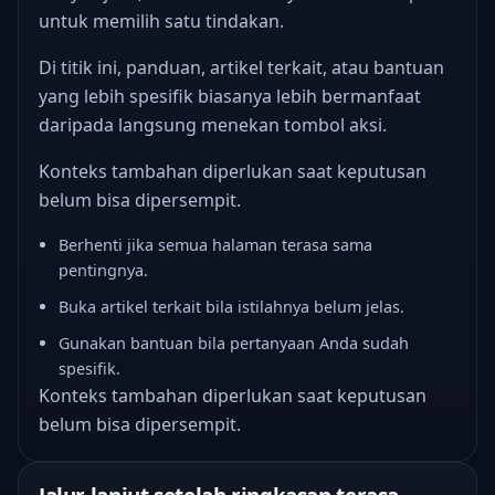
untuk memilih satu tindakan.
Di titik ini, panduan, artikel terkait, atau bantuan
yang lebih spesifik biasanya lebih bermanfaat
daripada langsung menekan tombol aksi.
Konteks tambahan diperlukan saat keputusan
belum bisa dipersempit.
Berhenti jika semua halaman terasa sama
pentingnya.
Buka artikel terkait bila istilahnya belum jelas.
Gunakan bantuan bila pertanyaan Anda sudah
spesifik.
Konteks tambahan diperlukan saat keputusan
belum bisa dipersempit.